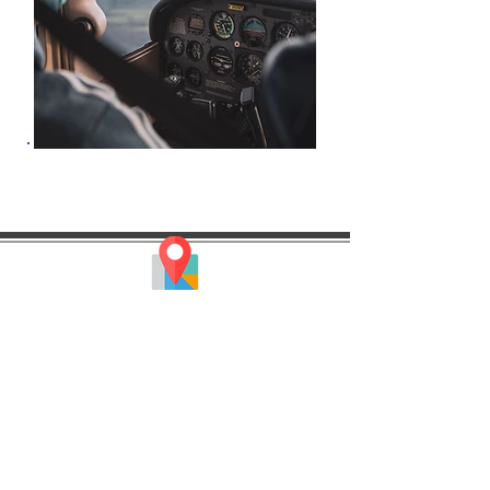
LOCALISATION
Aérodrome de Besançon La Vèze
Bâtiment Tour de contrôle - LFQM
25660 La Vèze